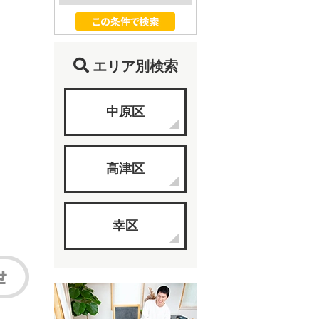
エリア別検索
中原区
高津区
幸区