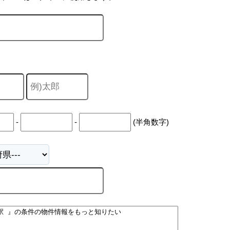
-
-
(半角数字)