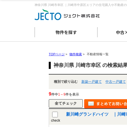
神奈川県 川崎市幸区 ｜川崎市中原区エリアの住宅購入や不動産
物件を探す
中古
TOPページ
>
物件検索
>
不動産情報一覧
神奈川県 川崎市幸区 の検索結
種別で絞り込む
新築一戸建て
中古一戸建て
9
件中
1～9
件を表示
新川崎グランドハイツ ｜川崎
check