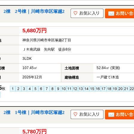
7 2棟 2号棟｜川崎市幸区塚越2
5,680万円
神奈川県川崎市幸区塚越2丁目
地
ＪＲ南武線 矢向駅 徒歩8分
3LDK
り
107.45㎡
52.84㎡ (実測)
面積
土地面積
2026年12月
一戸建て/木造
月
建物構造
5
枚
7 2棟 1号棟｜川崎市幸区塚越2
5,780万円