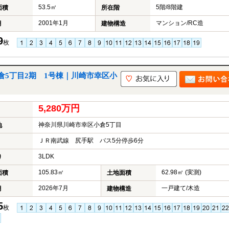
53.5㎡
5階/8階建
面積
所在階
2001年1月
マンション/RC造
月
建物構造
9
枚
5丁目2期 1号棟｜川崎市幸区小
5,280万円
神奈川県川崎市幸区小倉5丁目
地
ＪＲ南武線 尻手駅 バス5分停歩6分
3LDK
り
105.83㎡
62.98㎡ (実測)
面積
土地面積
2026年7月
一戸建て/木造
月
建物構造
5
枚