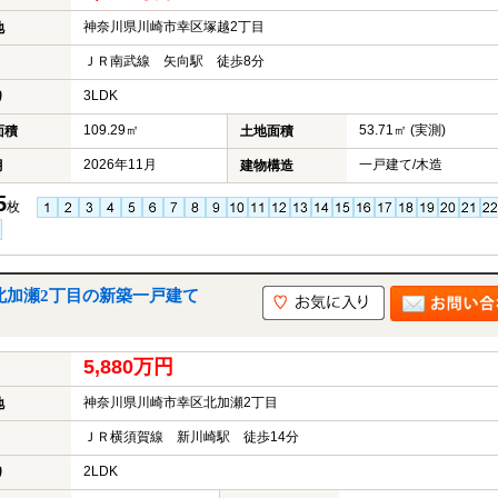
神奈川県川崎市幸区塚越2丁目
地
ＪＲ南武線 矢向駅 徒歩8分
3LDK
り
109.29㎡
53.71㎡ (実測)
面積
土地面積
2026年11月
一戸建て/木造
月
建物構造
5
枚
北加瀬2丁目の新築一戸建て
5,880万円
神奈川県川崎市幸区北加瀬2丁目
地
ＪＲ横須賀線 新川崎駅 徒歩14分
2LDK
り