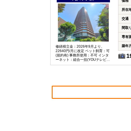
価格
所在
交通
間取
専有
築年
修繕積立金：2026年9月より、
22640円/月に改定 ペット飼育：可
1
(規約有) 事務所使用：不可 インタ
ーネット：組合一括(YOUテレビ、
利用有無を問わず費用負担有) トラ
ンクルーム付(無償)