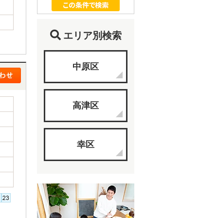
エリア別検索
中原区
高津区
幸区