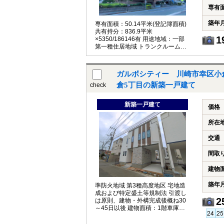
専有
築年
専有面積：50.14平米(登記簿面積)
共有持分：836.9平米
1
×5350/186146有 用途地域：一部
第一種住居地域 トランクルーム：1
区画付(無償) 事務所利用不可 民泊
不可 ペット飼育：可(交通機関への
持ち込みを許される大きさの容器
ガルボシティー 川崎市幸区小倉
(長さ70cm、たて、よこ、高さの合
計が90cm以内)に入る犬猫)
倉5丁目の新築一戸建て
check
新築一戸建て
価格
所在
交通
間取
建物
築年
準防火地域 第3種高度地区 宅地造
成および特定盛土等規制法 引渡し
2
は原則、建物・外構完成後概ね30
～45日以後 建物面積：1階車庫面
積(収納部分含)約13.05平米含 土地
面積：隅切部分約1.06平米含 西側