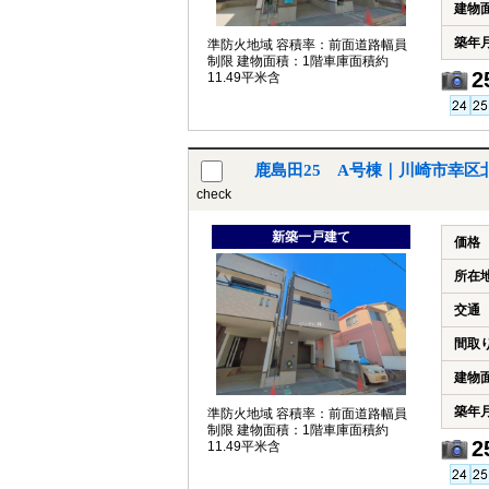
建物
築年
準防火地域 容積率：前面道路幅員
制限 建物面積：1階車庫面積約
2
11.49平米含
鹿島田25 A号棟｜川崎市幸区
check
新築一戸建て
価格
所在
交通
間取
建物
築年
準防火地域 容積率：前面道路幅員
制限 建物面積：1階車庫面積約
2
11.49平米含