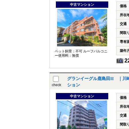
中古マンション
価格
所在
交通
間取
専有
築年
ペット飼育：不可 ルーフバルコニ
ー使用料：無償
2
グランイーグル鹿島田II ｜川
ション
check
中古マンション
価格
所在
交通
間取