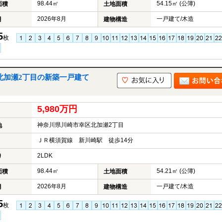
98.44㎡
54.15㎡ (公簿)
面積
土地面積
2026年8月
一戸建て/木造
月
建物構造
5
枚
北加瀬2丁目の新築一戸建て
5,980万円
神奈川県川崎市幸区北加瀬2丁目
地
ＪＲ横須賀線 新川崎駅 徒歩14分
2LDK
り
98.44㎡
54.21㎡ (公簿)
面積
土地面積
2026年8月
一戸建て/木造
月
建物構造
5
枚