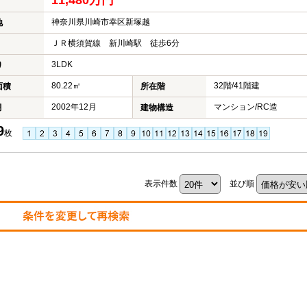
11,480万円
神奈川県川崎市幸区新塚越
地
ＪＲ横須賀線 新川崎駅 徒歩6分
3LDK
り
80.22㎡
32階/41階建
面積
所在階
2002年12月
マンション/RC造
月
建物構造
9
枚
表示件数
並び順