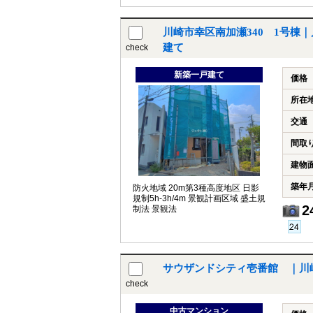
川崎市幸区南加瀬340 1号棟
建て
check
新築一戸建て
価格
所在
交通
間取
建物
築年
防火地域 20m第3種高度地区 日影
規制5h-3h/4m 景観計画区域 盛土規
2
制法 景観法
サウザンドシティ壱番館 ｜川
check
中古マンション