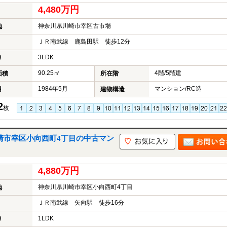
4,480万円
神奈川県川崎市幸区古市場
地
ＪＲ南武線 鹿島田駅 徒歩12分
3LDK
り
90.25㎡
4階/5階建
面積
所在階
1984年5月
マンション/RC造
月
建物構造
2
枚
崎市幸区小向西町4丁目の中古マン
4,880万円
神奈川県川崎市幸区小向西町4丁目
地
ＪＲ南武線 矢向駅 徒歩16分
1LDK
り