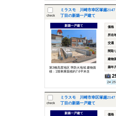
道路上に存する電柱から南側隣地
への引込電線が上空通過しており
ミラスモ 川崎市幸区塚越214
ますが解消予定です
丁目の新築一戸建て
check
新築一戸建て
価格
所在
交通
間取
建物
築年
第3種高度地区 準防火地域 建物面
積：1階車庫面積約7.6平米含
2
ミラスモ 川崎市幸区塚越214
丁目の新築一戸建て
check
新築一戸建て
価格