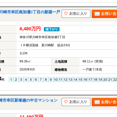
｜川崎市幸区南加瀬3丁目の新築一戸
6,480万円
値下がり
神奈川県川崎市幸区南加瀬3丁目
地
ＪＲ横須賀線 新川崎駅 徒歩24分
1LDK
り
99.36㎡
98.11㎡ (実測)
面積
土地面積
2026年9月
一戸建て/木造
月
建物構造
4
枚
崎市幸区新塚越の中古マンション