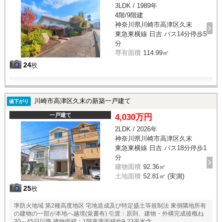
3LDK / 1989年
4階/9階建
神奈川県川崎市高津区久末
東急東横線 日吉 バス14分停歩5
分
専有面積
114.99㎡
24
枚
川崎市高津区久末の新築一戸建て
値下がり
一戸建て
4,030万円
2LDK / 2026年
神奈川県川崎市高津区久末
東急東横線 日吉 バス18分停歩1
分
建物面積
92.36㎡
土地面積
52.81㎡ (実測)
25
枚
準防火地域 第2種高度地区 宅地造成及び特定盛土等規制法 東側隣地所有
の建物の一部が本地へ越境(覚書有) 引渡：原則、建物・外構完成後概ね
30～45日以降 建物面積：1階車庫面積約9.23平米含