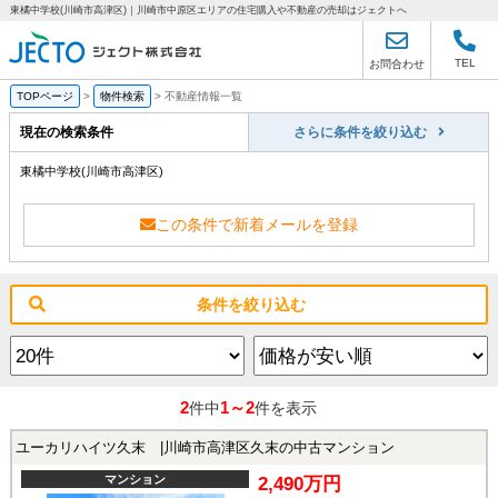
東橘中学校(川崎市高津区)｜川崎市中原区エリアの住宅購入や不動産の売却はジェクトへ
TEL
お問合わせ
TOPページ
>
物件検索
>
不動産情報一覧
現在の検索条件
さらに条件を絞り込む
東橘中学校(川崎市高津区)
この条件で新着メールを登録
条件を絞り込む
2
1～2
件中
件を表示
ユーカリハイツ久末 |川崎市高津区久末の中古マンション
マンション
2,490万円