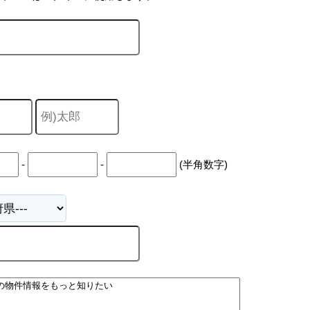
-
-
(半角数字)