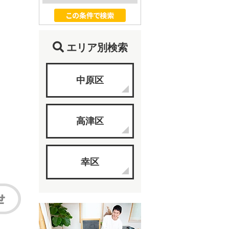
エリア別検索
中原区
高津区
幸区