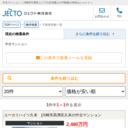
中古マンション｜川崎市中原区エリアの住宅購入や不動産の売却はジェクトへ
TEL
お問合わせ
TOPページ
>
物件検索
>
不動産情報一覧
現在の検索条件
さらに条件を絞り込む
中古マンション
この条件で新着メールを登録
条件を絞り込む
1
1～1
件中
件を表示
ユーカリハイツ久末 |川崎市高津区久末の中古マンション
マンション
2,490万円