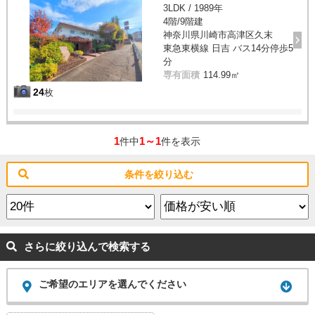
3LDK / 1989年
4階/9階建
神奈川県川崎市高津区久末
東急東横線 日吉 バス14分停歩5
分
専有面積
114.99㎡
24
枚
1
1～1
件中
件を表示
条件を絞り込む
さらに絞り込んで検索する
ご希望のエリアを選んでください