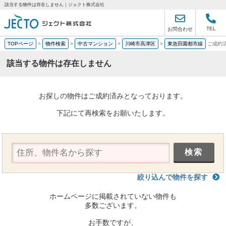
該当する物件は存在しません｜ジェクト株式会社
TEL
お問合わせ
TOPページ
>
物件検索
>
中古マンション
>
川崎市高津区
>
東急田園都市線
ご成約
該当する物件は存在しません
お探しの物件はご成約済みとなっております。
下記にて再検索をお願いたします。
絞り込んで物件を探す
ホームページに掲載されていない物件も
多数ございます。
お手数ですが、