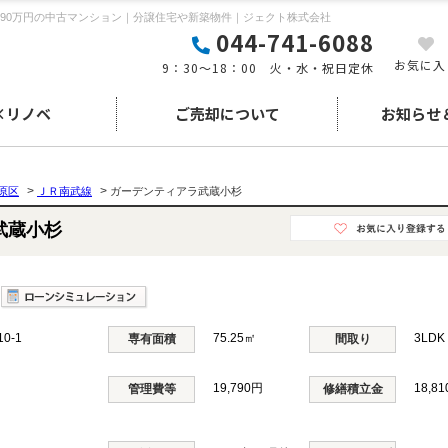
790万円の中古マンション｜分譲住宅や新築物件｜ジェクト株式会社
044-741-6088
お気に入
9：30～18：00 火・水・祝日定休
×リノベ
ご売却について
お知らせ
>
>
原区
ＪＲ南武線
ガーデンティアラ武蔵小杉
ラ武蔵小杉
0-1
75.25㎡
3LD
専有面積
間取り
19,790円
18,8
管理費等
修繕積立金