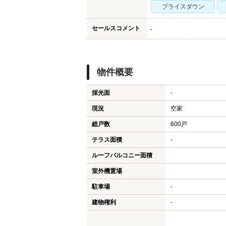
プライスダウン
セールスコメント
-
物件概要
採光面
-
現況
空家
総戸数
600戸
テラス面積
-
ルーフバルコニー面積
室外機置場
駐車場
-
建物権利
-