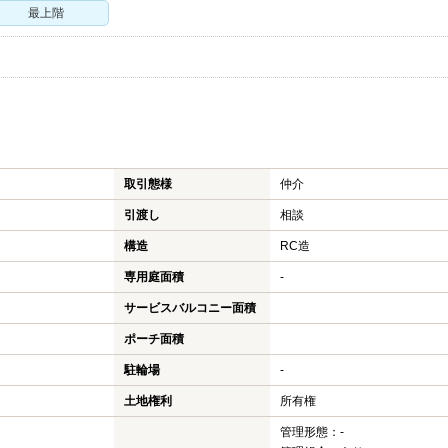
最上階
取引態様
仲介
引渡し
相談
構造
RC造
専用庭面積
-
サービスバルコニー面積
ポーチ面積
駐輪場
-
土地権利
所有権
管理形態：-