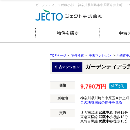
ガーデンティアラ武蔵小杉 神奈川県川崎市中原区今井上町｜9,
物件を探す
中古
>
TOPページ
>
物件検索
>
中古マンション
川崎市中
ガーデンティア
中古マンション
価格
9,790万円
値下がり
神奈川県川崎市中原区今井上町1
所在地
この地域周辺の物件を見る
ＪＲ南武線
武蔵中原
徒歩12分
交通
東急東横線
武蔵小杉
徒歩13分
東急目黒線
武蔵小杉
徒歩13分