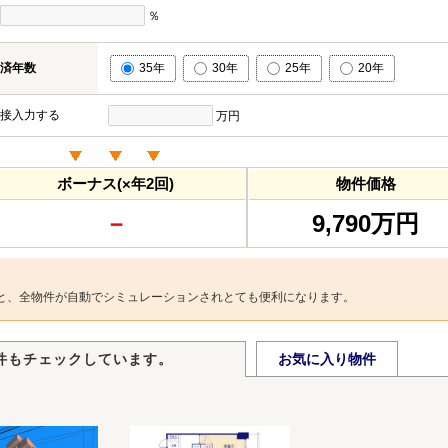
％
済年数
35年
30年
25年
20年
接入力する
万円
ボーナス(×年2回)
物件価格
－
9,790万円
と、全物件が自動でシミュレーションされとても便利になります。
件もチェックしています。
お気に入り物件