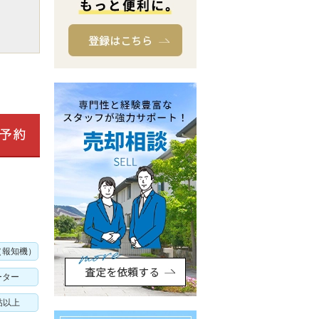
（報知機）
ーター
帖以上