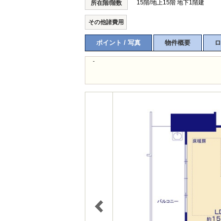
15階/地上15階 地下1階建
所在階/階数
その他諸費用
ポイント / 写真
物件概要
ロ
-