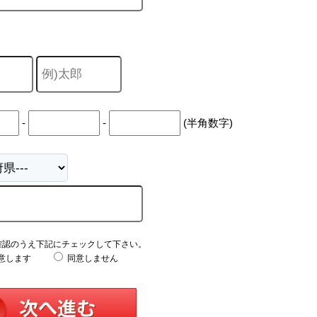
-
-
(半角数字)
確認のうえ下記にチェックして下さい。
意します
同意しません